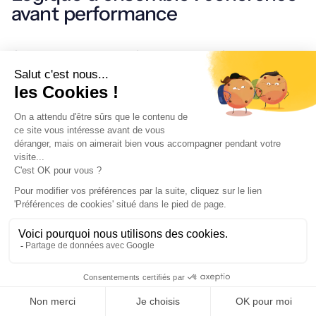
avant performance
Chaque classe d’actifs remplit une fonction
spécifique :
sécuriser le capital
générer un revenu
capter la croissance mondiale
diversifier les risques
L’
erreur fréquente
consiste à rechercher le
rendement maximal
sur un seul support. Une
stratégie efficace pour placer 1 million repose au
contraire sur une répartition intelligente entre
plusieurs types de placements, adaptée au profil