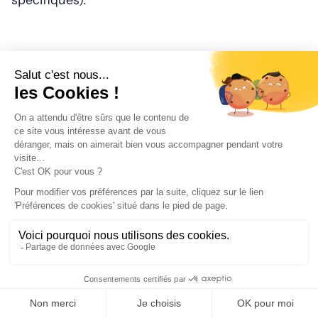
spécifiques).
Traitement fiscal selon le type de
revenu
SCPI en direct
: revenus soumis à la
TMI (taux
marginal d’imposition)
+ 17,2 % de
prélèvements sociaux. Cette fiscalité peut
être lourde pour les hauts revenus. À noter
que cela ne concerne pas les SCPI
européennes.
Assurance vie
: après 8 ans, les gains
bénéficient d’un abattement annuel de 4 600
€ pour une personne seule (9 200 € pour un