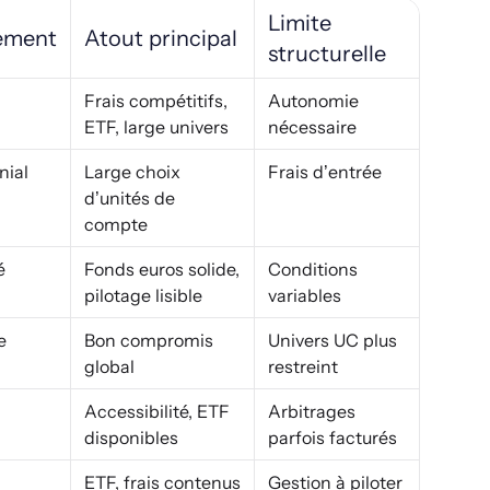
Limite
ement
Atout principal
structurelle
Frais compétitifs,
Autonomie
ETF, large univers
nécessaire
nial
Large choix
Frais d’entrée
d’unités de
compte
é
Fonds euros solide,
Conditions
pilotage lisible
variables
e
Bon compromis
Univers UC plus
global
restreint
Accessibilité, ETF
Arbitrages
disponibles
parfois facturés
ETF, frais contenus
Gestion à piloter