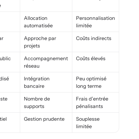
e
Allocation
Personnalisation
automatisée
limitée
ar
Approche par
Coûts indirects
projets
ublic
Accompagnement
Coûts élevés
réseau
disé
Intégration
Peu optimisé
bancaire
long terme
iste
Nombre de
Frais d’entrée
supports
pénalisants
iel
Gestion prudente
Souplesse
limitée