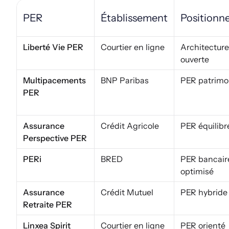
PER
Établissement
Positionn
Liberté Vie PER
Courtier en ligne
Architecture
ouverte
Multipacements
BNP Paribas
PER patrimo
PER
Assurance
Crédit Agricole
PER équilibr
Perspective PER
PERi
BRED
PER bancair
optimisé
Assurance
Crédit Mutuel
PER hybride
Retraite PER
Linxea Spirit
Courtier en ligne
PER orienté