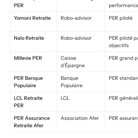
PER
performanc
Yomoni Retraite
Robo-advisor
PER piloté
Nalo Retraite
Robo-advisor
PER piloté p
objectifs
Millevie PER
Caisse
PER grand p
d’Épargne
PER Banque
Banque
PER standar
Populaire
Populaire
LCL Retraite
LCL
PER général
PER
PER Assurance
Association Afer
PER assurant
Retraite Afer