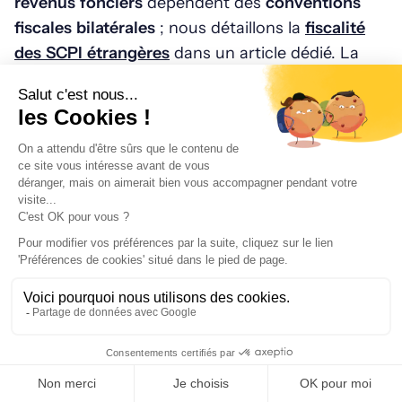
revenus fonciers
dépendent des
conventions
fiscales bilatérales
; nous détaillons la
fiscalité
des SCPI étrangères
dans un article dédié. La
déclaration s’accompagne du
formulaire 2047
et
du renseignement de l’IFU étranger.
L'avis de l'expert
Par Tanguy Chevallier - CEO Rivaria Capital
« Pour les SCPI investissant à l’étranger,
certaines informations doivent être
collectées dès l’acquisition des parts :
numéro fiscal local de la SCPI, justificatifs
de retenue à la source, et calendrier de